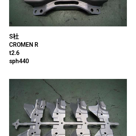
S社
CROMEN R
t2.6
sph440